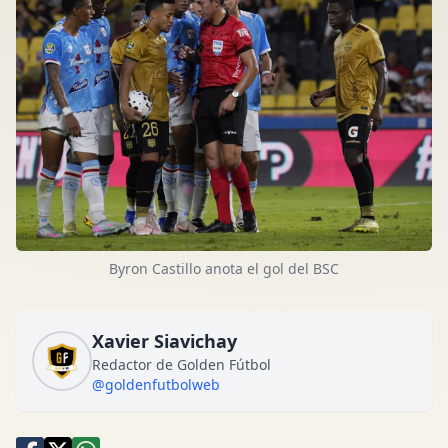
Byron Castillo anota el gol del BSC
Xavier Siavichay
Redactor de Golden Fútbol
@goldenfutbolweb