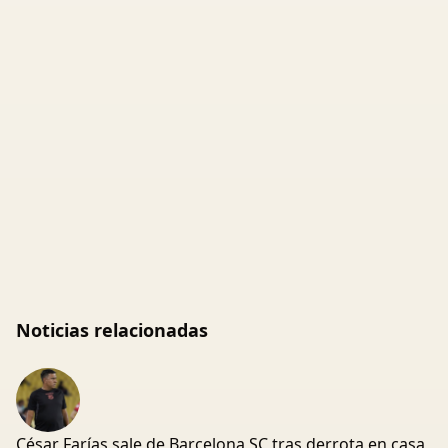
Noticias relacionadas
César Farías sale de Barcelona SC tras derrota en casa