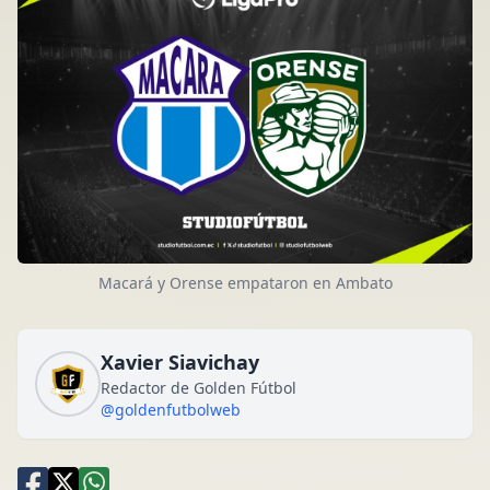
Macará y Orense empataron en Ambato
Xavier Siavichay
Redactor de Golden Fútbol
@goldenfutbolweb