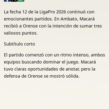
La fecha 12 de la LigaPro 2026 continuó con
emocionantes partidos. En Ambato, Macará
recibió a Orense con la intención de sumar tres
valiosos puntos.
Subtítulo corto
El partido comenzó con un ritmo intenso, ambos
equipos buscando dominar el juego. Macará
tuvo claras oportunidades de anotar, pero la
defensa de Orense se mostró sólida.