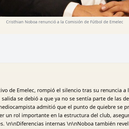
Cristhian Noboa renunció a la Comisión de Fútbol de Emelec
ivo de Emelec, rompió el silencio tras su renuncia a 
 salida se debió a que ya no se sentía parte de las d
mediocampista admitió que el punto de quiebre se p
r un rol importante en la estructura del club, asegu
ones. \n\nDiferencias internas \n\nNoboa también revel