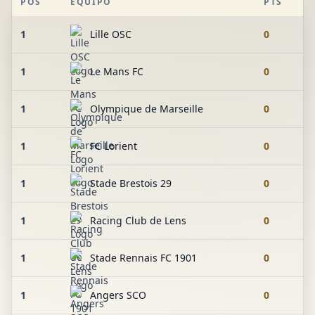
POS
EQUIPO
PTS
1
Lille OSC
0
1
Le Mans FC
0
1
Olympique de Marseille
0
1
FC Lorient
0
1
Stade Brestois 29
0
1
Racing Club de Lens
0
1
Stade Rennais FC 1901
0
1
Angers SCO
0