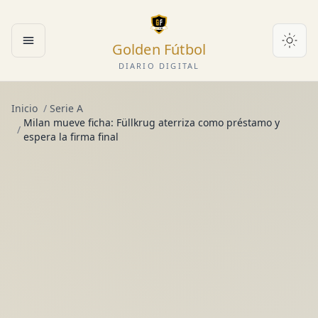
Golden Fútbol
Abrir menú
DIARIO DIGITAL
Inicio
/
Serie A
Milan mueve ficha: Füllkrug aterriza como préstamo y
/
espera la firma final