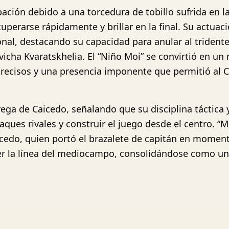
pación debido a una torcedura de tobillo sufrida en l
cuperarse rápidamente y brillar en la final. Su actua
onal, destacando su capacidad para anular al triden
cha Kvaratskhelia. El “Niño Moi” se convirtió en u
precisos y una presencia imponente que permitió al C
rega de Caicedo, señalando que su disciplina táctica 
aques rivales y construir el juego desde el centro. “
icedo, quien portó el brazalete de capitán en moment
ner la línea del mediocampo, consolidándose como u