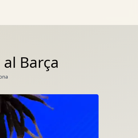
 al Barça
lona