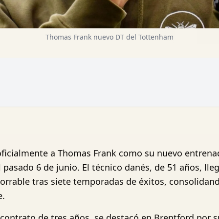
Thomas Frank nuevo DT del Tottenham
ficialmente a Thomas Frank como su nuevo entrenad
 pasado 6 de junio. El técnico danés, de 51 años, lle
orrable tras siete temporadas de éxitos, consolidan
e.
 contrato de tres años, se destacó en Brentford por 