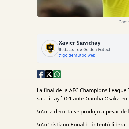
Gamba
Xavier Siavichay
Redactor de Golden Fútbol
@goldenfutbolweb
La final de la AFC Champions League 
saudí cayó 0-1 ante Gamba Osaka en e
\n\nLa derrota se produjo a pesar de 
\n\nCristiano Ronaldo intentó lidera