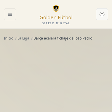
Golden Fútbol
Abrir menú
DIARIO DIGITAL
Inicio
/
La Liga
/
Barça acelera fichaje de Joao Pedro