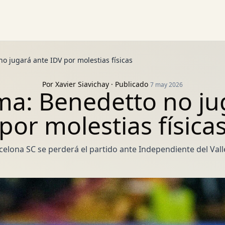
no jugará ante IDV por molestias físicas
Por
Xavier Siavichay
· Publicado
7 may 2026
rma: Benedetto no ju
por molestias física
celona SC se perderá el partido ante Independiente del Vall