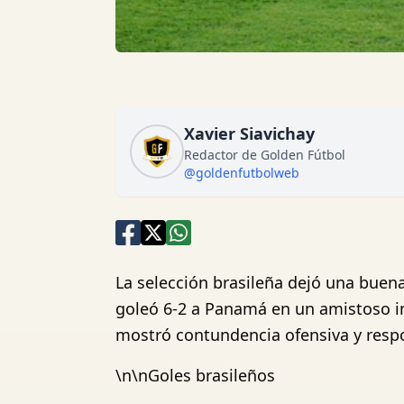
Xavier Siavichay
Redactor de Golden Fútbol
@goldenfutbolweb
La selección brasileña dejó una bue
goleó 6-2 a Panamá en un amistoso in
mostró contundencia ofensiva y respo
\n\nGoles brasileños