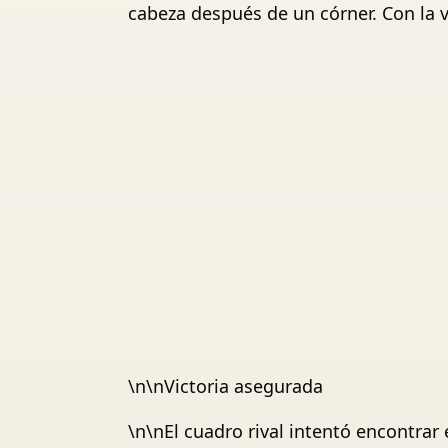
cabeza después de un córner. Con la ve
\n\nVictoria asegurada
\n\nEl cuadro rival intentó encontra