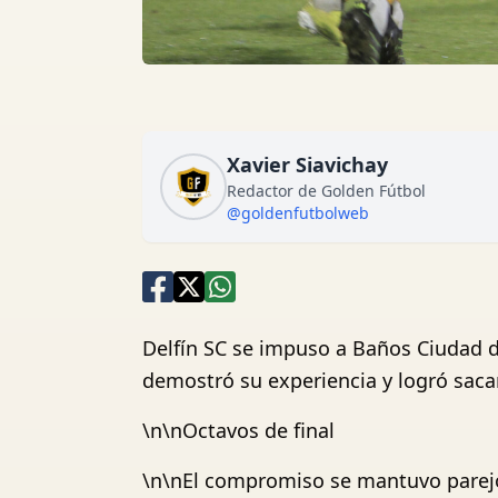
Xavier Siavichay
Redactor de Golden Fútbol
@goldenfutbolweb
Delfín SC se impuso a Baños Ciudad d
demostró su experiencia y logró sacar
\n\nOctavos de final
\n\nEl compromiso se mantuvo parejo 