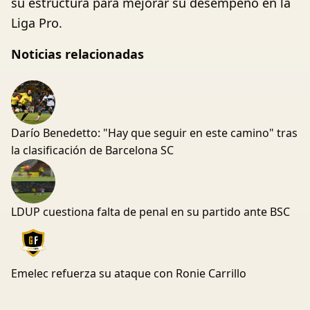
su estructura para mejorar su desempeño en la
Liga Pro.
Noticias relacionadas
Darío Benedetto: "Hay que seguir en este camino" tras
la clasificación de Barcelona SC
LDUP cuestiona falta de penal en su partido ante BSC
Emelec refuerza su ataque con Ronie Carrillo