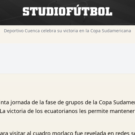
Deportivo Cuenca celebra su victoria en la Copa Sudamericana
nta jornada de la fase de grupos de la Copa Sudame
a victoria de los ecuatorianos les permite mantener 
ara visitar al cuadro morlaco fue revelada en redes 