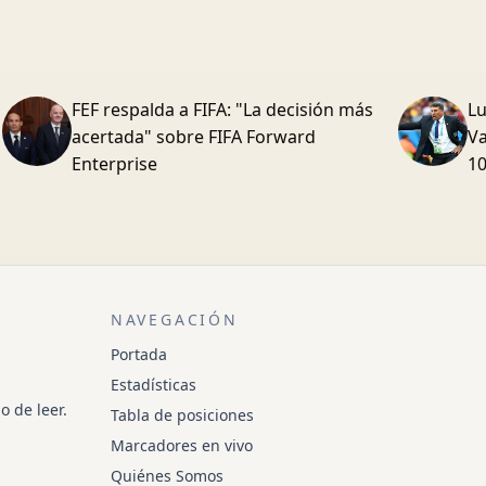
FEF respalda a FIFA: "La decisión más
Lu
acertada" sobre FIFA Forward
Va
Enterprise
1
NAVEGACIÓN
Portada
Estadísticas
o de leer.
Tabla de posiciones
Marcadores en vivo
Quiénes Somos