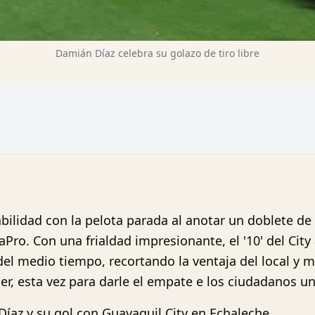
Damián Díaz celebra su golazo de tiro libre
ilidad con la pelota parada al anotar un doblete de
Pro. Con una frialdad impresionante, el '10' del Cit
del medio tiempo, recortando la ventaja del local y 
cer, esta vez para darle el empate e los ciudadanos un 
 Díaz y su gol con Guayaquil City en Echaleche.