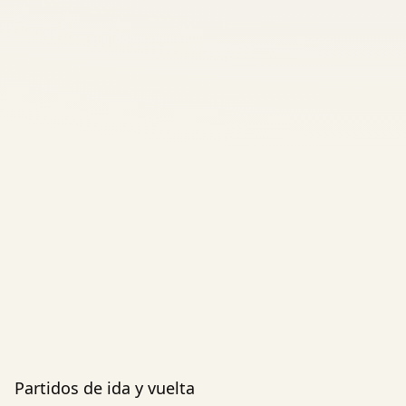
Partidos de ida y vuelta