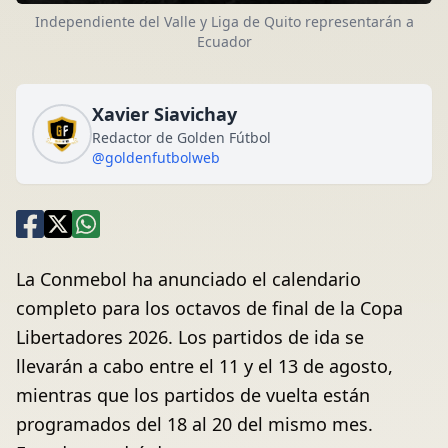
Independiente del Valle y Liga de Quito representarán a
Ecuador
Xavier Siavichay
Redactor de Golden Fútbol
@goldenfutbolweb
La Conmebol ha anunciado el calendario
completo para los octavos de final de la Copa
Libertadores 2026. Los partidos de ida se
llevarán a cabo entre el 11 y el 13 de agosto,
mientras que los partidos de vuelta están
programados del 18 al 20 del mismo mes.