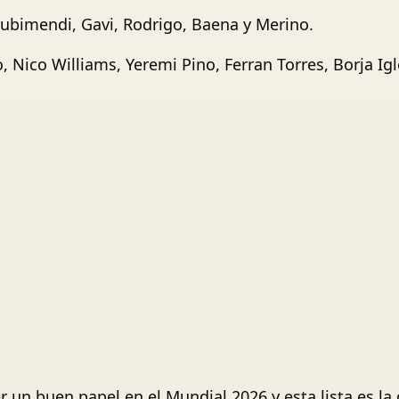
Zubimendi, Gavi, Rodrigo, Baena y Merino.
 Nico Williams, Yeremi Pino, Ferran Torres, Borja Ig
un buen papel en el Mundial 2026 y esta lista es la q