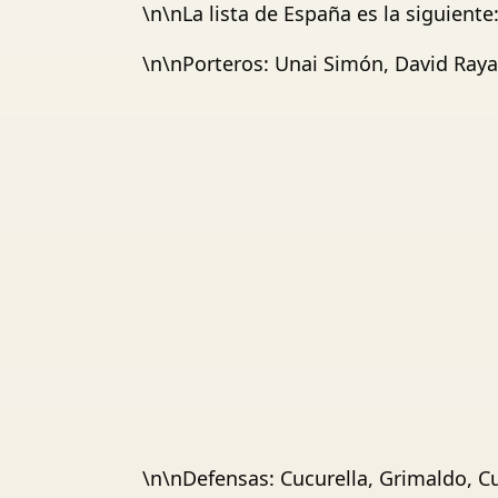
\n\nLa lista de España es la siguiente
\n\nPorteros: Unai Simón, David Raya 
\n\nDefensas: Cucurella, Grimaldo, Cub