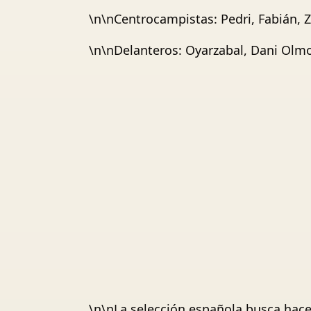
\n\nCentrocampistas: Pedri, Fabián, 
\n\nDelanteros: Oyarzabal, Dani Olmo,
\n\nLa selección española busca hacer 