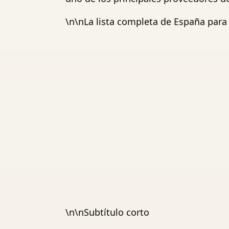
\n\nLa lista completa de España para 
\n\nSubtítulo corto