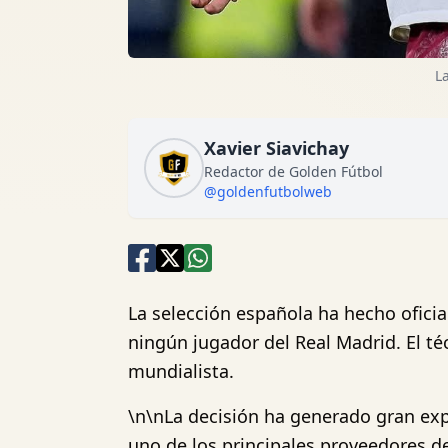
L
Xavier Siavichay
Redactor de Golden Fútbol
@goldenfutbolweb
La selección española ha hecho oficial
ningún jugador del Real Madrid. El téc
mundialista.
\n\nLa decisión ha generado gran exp
uno de los principales proveedores d