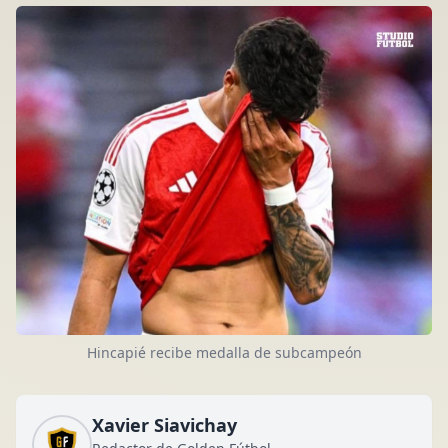
Hincapié recibe medalla de subcampeón
Xavier Siavichay