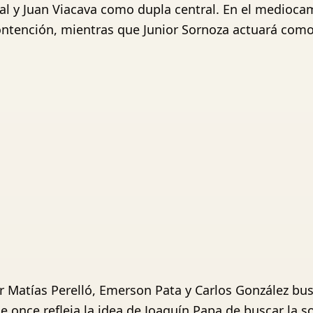
jal y Juan Viacava como dupla central. En el medioc
ontención, mientras que Junior Sornoza actuará com
 Matías Perelló, Emerson Pata y Carlos González bus
le once refleja la idea de Joaquín Papa de buscar la s