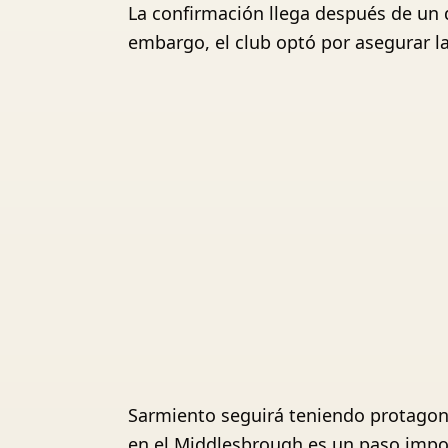
La confirmación llega después de un 
embargo, el club optó por asegurar l
Sarmiento seguirá teniendo protagoni
en el Middlesbrough es un paso import