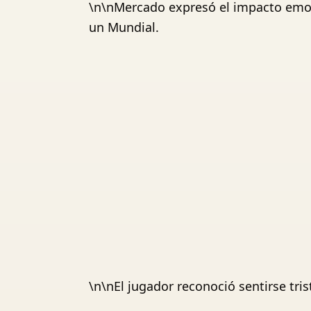
\n\nMercado expresó el impacto emoci
un Mundial.
\n\nEl jugador reconoció sentirse tri