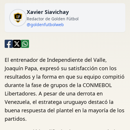
Xavier Siavichay
Redactor de Golden Fútbol
@goldenfutbolweb
El entrenador de Independiente del Valle,
Joaquín Papa, expresó su satisfacción con los
resultados y la forma en que su equipo compitió
durante la fase de grupos de la CONMEBOL
Libertadores. A pesar de una derrota en
Venezuela, el estratega uruguayo destacó la
buena respuesta del plantel en la mayoría de los
partidos.