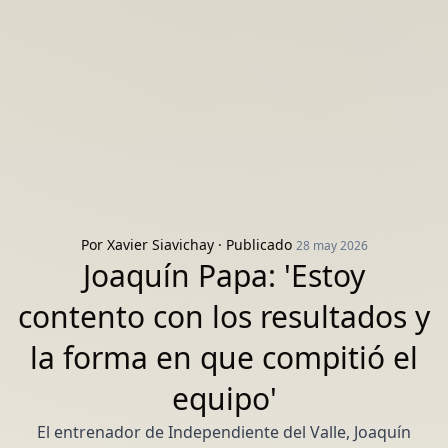
Por
Xavier Siavichay
· Publicado
28 may 2026
Joaquín Papa: 'Estoy
contento con los resultados y
la forma en que compitió el
equipo'
El entrenador de Independiente del Valle, Joaquín