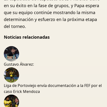
en su éxito en la fase de grupos, y Papa espera
que su equipo continúe mostrando la misma
determinación y esfuerzo en la próxima etapa
del torneo.
Noticias relacionadas
Gustavo Álvarez:
Liga de Portoviejo envía documentación a la FEF por el
caso Erick Mendoza