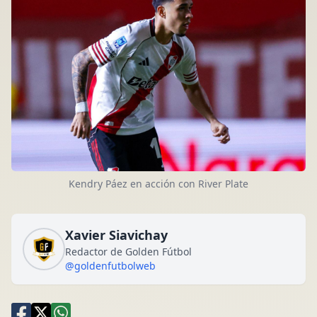
Kendry Páez en acción con River Plate
Xavier Siavichay
Redactor de Golden Fútbol
@goldenfutbolweb