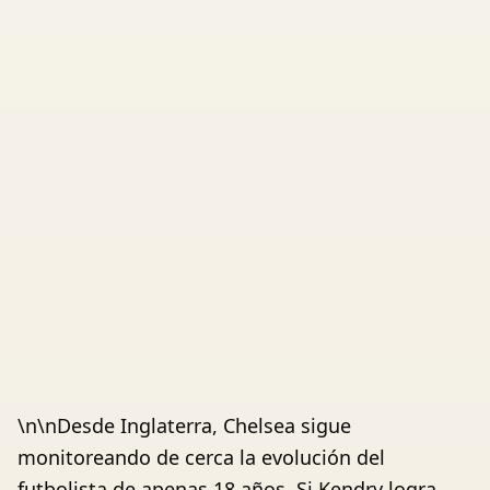
\n\nDesde Inglaterra, Chelsea sigue
monitoreando de cerca la evolución del
futbolista de apenas 18 años. Si Kendry logra