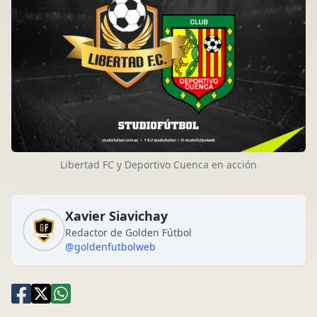
Libertad FC y Deportivo Cuenca en acción
Xavier Siavichay
Redactor de Golden Fútbol
@goldenfutbolweb