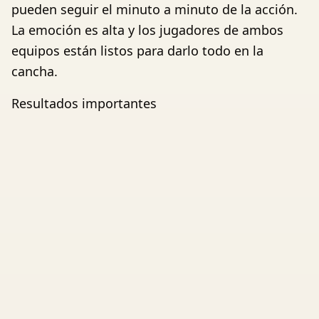
pueden seguir el minuto a minuto de la acción.
La emoción es alta y los jugadores de ambos
equipos están listos para darlo todo en la
cancha.
Resultados importantes