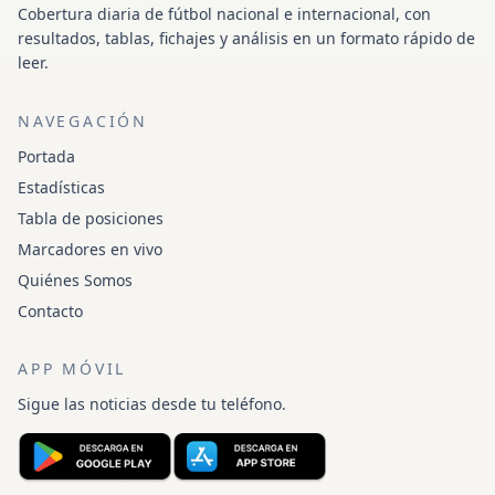
Cobertura diaria de fútbol nacional e internacional, con
resultados, tablas, fichajes y análisis en un formato rápido de
leer.
NAVEGACIÓN
Portada
Estadísticas
Tabla de posiciones
Marcadores en vivo
Quiénes Somos
Contacto
APP MÓVIL
Sigue las noticias desde tu teléfono.