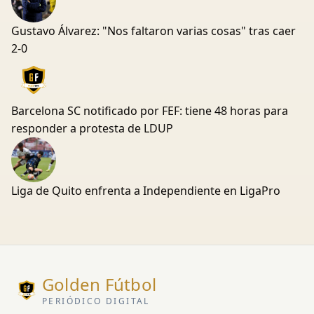
Gustavo Álvarez: "Nos faltaron varias cosas" tras caer
2-0
Barcelona SC notificado por FEF: tiene 48 horas para
responder a protesta de LDUP
Liga de Quito enfrenta a Independiente en LigaPro
Golden Fútbol
PERIÓDICO DIGITAL