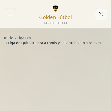
Golden Fútbol
Abrir menú
DIARIO DIGITAL
Inicio
/
Liga Pro
/
Liga de Quito supera a Lanús y sella su boleto a octavos