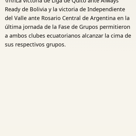
\n\nLa victoria de Liga de Quito ante Always
Ready de Bolivia y la victoria de Independiente
del Valle ante Rosario Central de Argentina en la
última jornada de la Fase de Grupos permitieron
a ambos clubes ecuatorianos alcanzar la cima de
sus respectivos grupos.