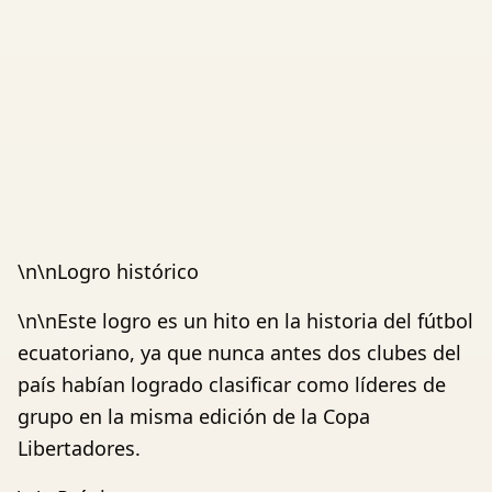
\n\nLogro histórico
\n\nEste logro es un hito en la historia del fútbol
ecuatoriano, ya que nunca antes dos clubes del
país habían logrado clasificar como líderes de
grupo en la misma edición de la Copa
Libertadores.