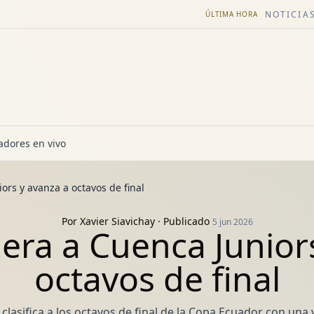
NOTICIAS
ÚLTIMA HORA
dores en vivo
rs y avanza a octavos de final
Por
Xavier Siavichay
· Publicado
5 jun 2026
ra a Cuenca Junior
octavos de final
lasifica a los octavos de final de la Copa Ecuador con una v