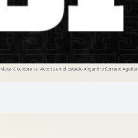
Macará celebra su victoria en el estadio Alejandro Serrano Aguilar