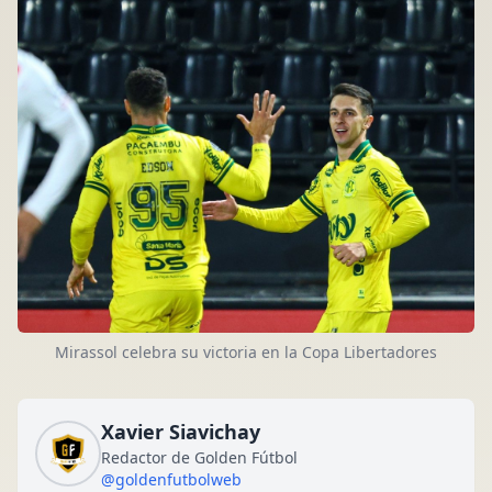
Mirassol celebra su victoria en la Copa Libertadores
Xavier Siavichay
Redactor de Golden Fútbol
@goldenfutbolweb