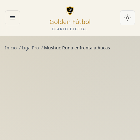
Golden Fútbol
Abrir menú
DIARIO DIGITAL
Inicio
/
Liga Pro
/
Mushuc Runa enfrenta a Aucas