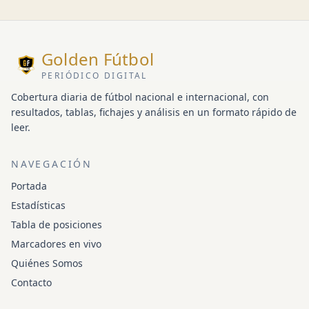
Golden Fútbol
PERIÓDICO DIGITAL
Cobertura diaria de fútbol nacional e internacional, con
resultados, tablas, fichajes y análisis en un formato rápido de
leer.
NAVEGACIÓN
Portada
Estadísticas
Tabla de posiciones
Marcadores en vivo
Quiénes Somos
Contacto