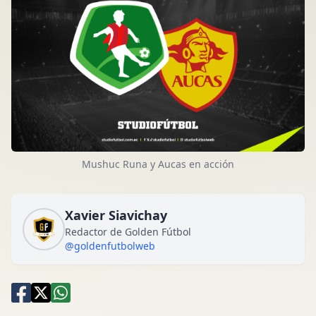
Mushuc Runa y Aucas en acción
Xavier Siavichay
Redactor de Golden Fútbol
@goldenfutbolweb