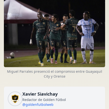
Miguel Parrales presenció el compromiso entre Guayaquil
City y Orense
Xavier Siavichay
Redactor de Golden Fútbol
@goldenfutbolweb