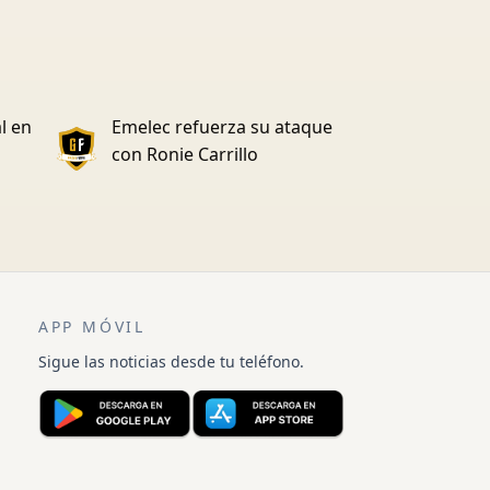
l en
Emelec refuerza su ataque
con Ronie Carrillo
APP MÓVIL
Sigue las noticias desde tu teléfono.