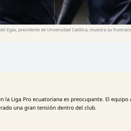
idel Egas, presidente de Universidad Católica, muestra su frustraci
en la Liga Pro ecuatoriana es preocupante. El equip
nerado una gran tensión dentro del club.