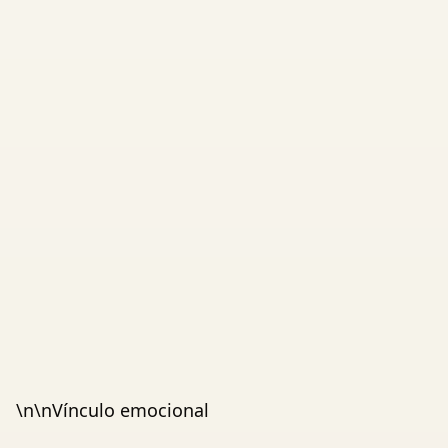
\n\nVínculo emocional