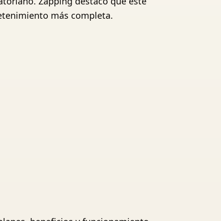
uatoriano. Zapping destacó que este
retenimiento más completa.