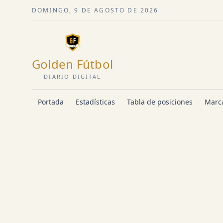
DOMINGO, 9 DE AGOSTO DE 2026
Golden Fútbol
DIARIO DIGITAL
Portada
Estadísticas
Tabla de posiciones
Marca