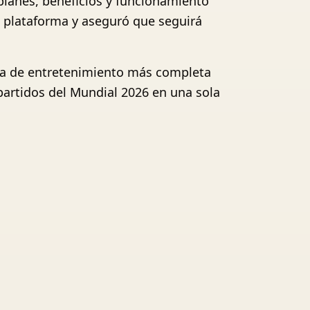
planes, beneficios y funcionamiento
a plataforma y aseguró que seguirá
cia de entretenimiento más completa
 partidos del Mundial 2026 en una sola