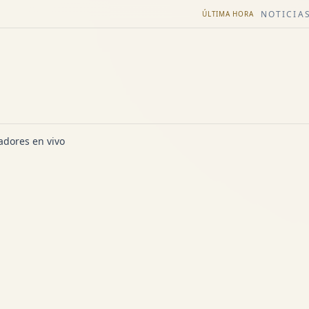
NOTICIAS
ÚLTIMA HORA
dores en vivo