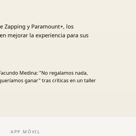
re Zapping y Paramount+, los
 en mejorar la experiencia para sus
Facundo Medina: "No regalamos nada,
queríamos ganar" tras críticas en un taller
APP MÓVIL