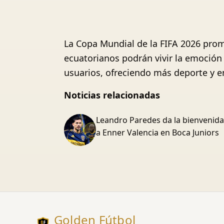
La Copa Mundial de la FIFA 2026 prom
ecuatorianos podrán vivir la emoción 
usuarios, ofreciendo más deporte y e
Noticias relacionadas
Leandro Paredes da la bienvenida
a Enner Valencia en Boca Juniors
Golden Fútbol