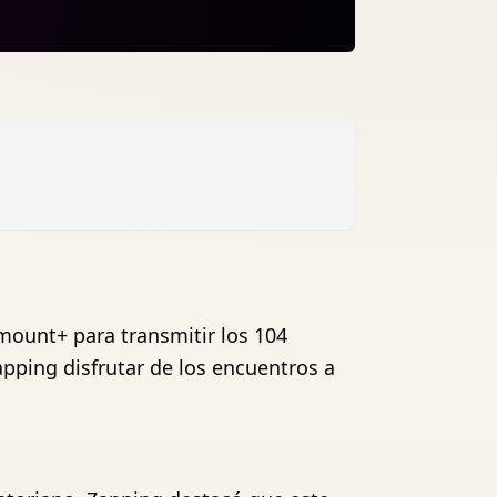
mount+ para transmitir los 104
apping disfrutar de los encuentros a