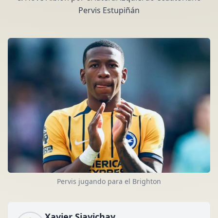
Pervis Estupiñán
Pervis jugando para el Brighton
Xavier Siavichay