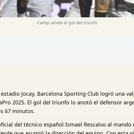
Campi anota el gol del triunfo
estadio Jocay, Barcelona Sporting Club logró una vali
aPro 2025. El gol del triunfo lo anotó el defensor ar
os 67 minutos.
oficial del técnico español Ismael Rescalvo al mando 
sde que asumió la dirección del equipo. Con esta vic