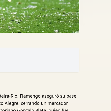
Beira-Rio, Flamengo aseguró su pase
rto Alegre, cerrando un marcador
uatoriano Gonzalo Plata, quien fue