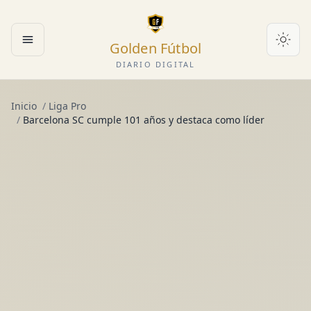
Golden Fútbol
Abrir menú
DIARIO DIGITAL
Inicio
/
Liga Pro
/
Barcelona SC cumple 101 años y destaca como líder