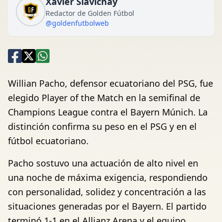
Xavier Siavichay
Redactor de Golden Fútbol
@goldenfutbolweb
Willian Pacho, defensor ecuatoriano del PSG, fue
elegido Player of the Match en la semifinal de
Champions League contra el Bayern Múnich. La
distinción confirma su peso en el PSG y en el
fútbol ecuatoriano.
Pacho sostuvo una actuación de alto nivel en
una noche de máxima exigencia, respondiendo
con personalidad, solidez y concentración a las
situaciones generadas por el Bayern. El partido
terminó 1-1 en el Allianz Arena y el equipo