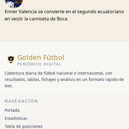
Enner Valencia se convierte en el segundo ecuatoriano
en vestir la camiseta de Boca
Golden Fútbol
PERIÓDICO DIGITAL
Cobertura diaria de fútbol nacional e internacional, con
resultados, tablas, fichajes y análisis en un formato rápido de
leer.
NAVEGACIÓN
Portada
Estadísticas
Tabla de posiciones