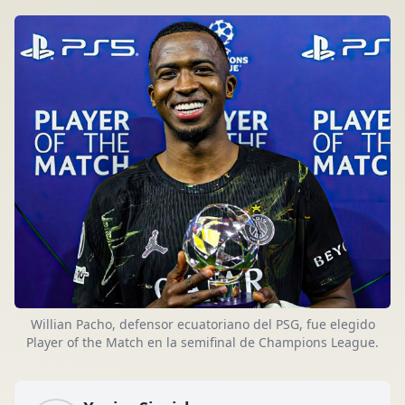
Willian Pacho, defensor ecuatoriano del PSG, fue elegido
Player of the Match en la semifinal de Champions League.