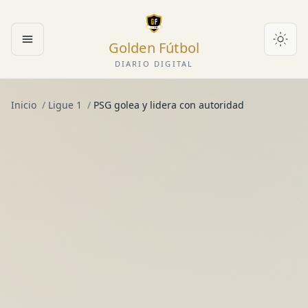
Golden Fútbol
Abrir menú
DIARIO DIGITAL
Inicio
/
Ligue 1
/
PSG golea y lidera con autoridad