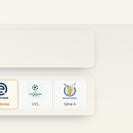
ivisie
UCL
Série A