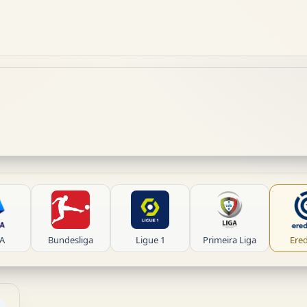
 A
Bundesliga
Ligue 1
Primeira Liga
Ered
D