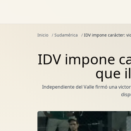
Inicio
/
Sudamérica
/
IDV impone carácter: vic
IDV impone car
que i
Independiente del Valle firmó una victor
disp