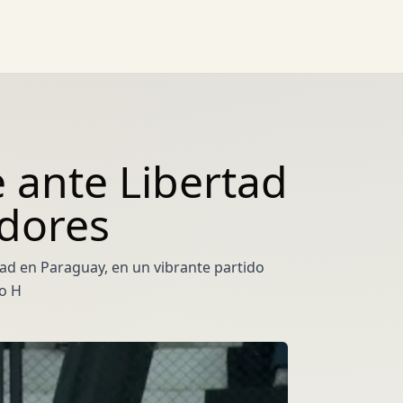
e ante Libertad
adores
tad en Paraguay, en un vibrante partido
po H