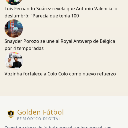
Luis Fernando Suárez revela que Antonio Valencia lo
deslumbró: "Parecía que tenía 100
Snayder Porozo se une al Royal Antwerp de Bélgica
por 4 temporadas
Vozinha fortalece a Colo Colo como nuevo refuerzo
Golden Fútbol
PERIÓDICO DIGITAL
Cobertura diaria de fútbol nacional e internacional, con