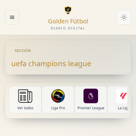
Golden Fútbol
Abrir menú
DIARIO DIGITAL
SECCIÓN
uefa champions league
Ver todos
Liga Pro
Premier League
La Liga